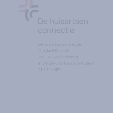
Ga naar Home
De huisartsenconnectie
Van der Biltplein
1
4451 AE
Heinkenszand
info@dehuisartsenconnectie.nl
0113 344 057