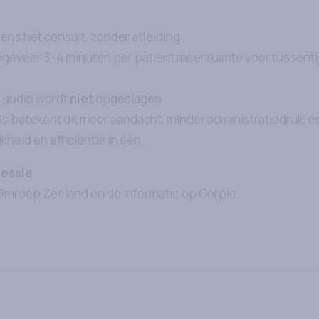
dens het consult, zonder afleiding
geveer 3–4 minuten per patiënt meer ruimte voor tussenti
e audio wordt
niet
opgeslagen
s betekent dit meer aandacht, minder administratiedruk, en
kheid en efficiëntie in één.
essie
Omroep Zeeland
en de informatie op
Corpio
.