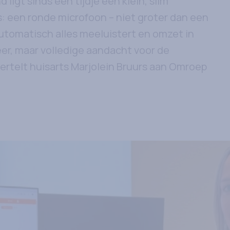
 ligt sinds een tijdje een klein, slim
s: een ronde microfoon – niet groter dan een
automatisch alles meeluistert en omzet in
eer, maar volledige aandacht voor de
 vertelt huisarts Marjolein Bruurs aan Omroep