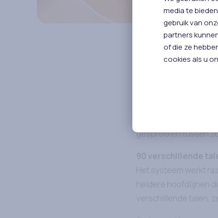
media te bieden
gebruik van onz
partners kunnen
of die ze hebbe
cookies als u on
Juvoly
In juni 2025 introduc
huisartsenconnectie 
spraakgestuurd rappo
gesprekken tussen zor
90 verschillende tal
Het systeem werkt raze
heldere hoofdlijnen d
verschillende talen, ze