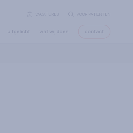
VACATURES
VOOR PATIËNTEN
uitgelicht
wat wij doen
contact
pen menu:
Organisatie