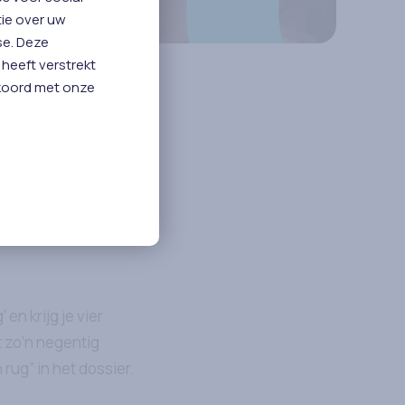
tie over uw
se. Deze
heeft verstrekt
kkoord met onze
n De
uisartsenpraktijken:
ol, genaamd Juvoly,
en krijg je vier
t zo’n negentig
n rug” in het dossier.