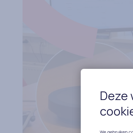
Deze 
cooki
We gebruiken co