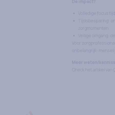
De impact?
Volledige focus tij
Tijdsbesparing: on
zorgmomenten
Veilige omgang: d
Voor zorgprofessional
onbelangrijk- menselij
Meer weten/kenniss
Check het artikel van