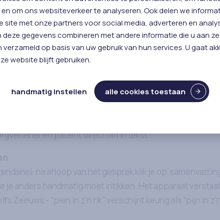
 en om ons websiteverkeer te analyseren. Ook delen we informa
e site met onze partners voor social media, adverteren en analy
 deze gegevens combineren met andere informatie die u aan ze 
n verzameld op basis van uw gebruik van hun services. U gaat a
ze website blijft gebruiken.
handmatig instellen
alle cookies toestaan
eerden de regionale huisartsenorganisaties Nucleuszorg e
deze nieuwe vorm van verslaglegging binnen de Zeeuwse h
rteren. Met spraakgestuurd rapporteren zet een slimme to
gverlener en patiënt direct om in tekst.
en
ndsnel: na afloop van het gesprek klik je op ‘samenvatting’ 
ie je anders handmatig moet intikken. Het apparaat verstaa
lfs Zeeuws - “pien in z’n rik” verschijnt keurig als “pijn in z’