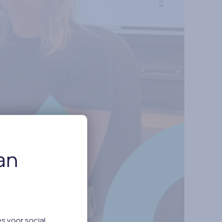
an
s voor social