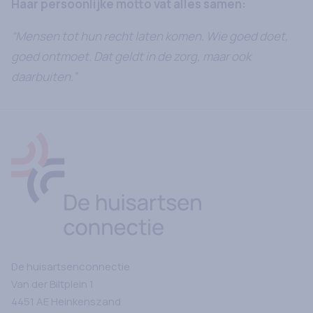
Haar persoonlijke motto vat alles samen:
“Mensen tot hun recht laten komen. Wie goed doet,
goed ontmoet. Dat geldt in de zorg, maar ook
daarbuiten.”
Ga naar Home
De huisartsenconnectie
Van der Biltplein
1
4451 AE
Heinkenszand