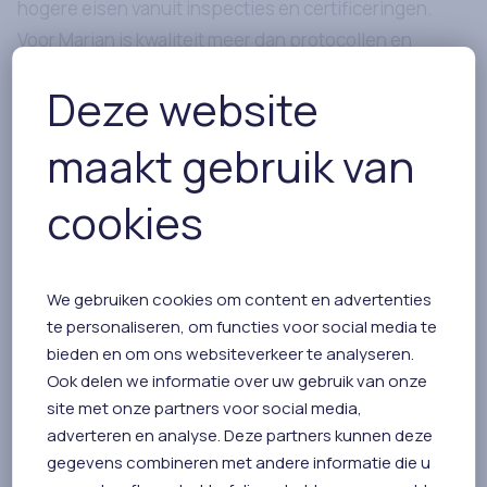
hogere eisen vanuit inspecties en certificeringen.
Voor Marian is kwaliteit meer dan protocollen en
audits.
“Processen moeten goed lopen, maar de sfeer
Deze website
in een team is minstens zo belangrijk. Harmonie en
open communicatie maken dat je samen echt verder
maakt gebruik van
komt. Ik ben trots op ons team Acute Zorg. We werken
hard, communiceren prettig en bereiken samen mooie
cookies
resultaten. Dat maakt het werk betekenisvol.”
Kernwaarden en samenwerking
We gebruiken cookies om content en advertenties
te personaliseren, om functies voor social media te
De kernwaarden van De huisartsenconnectie – open,
bieden en om ons websiteverkeer te analyseren.
samen, transparant en gelijkwaardig – zijn voor Marian
Ook delen we informatie over uw gebruik van onze
vanzelfsprekend.
“Als je niet open bent of niet
site met onze partners voor social media,
gelijkwaardig samenwerkt, loop je vroeg of laat vast.
adverteren en analyse. Deze partners kunnen deze
Persoonlijk contact en laagdrempeligheid maken
gegevens combineren met andere informatie die u
samenwerken sterker, zowel binnen ons team als met