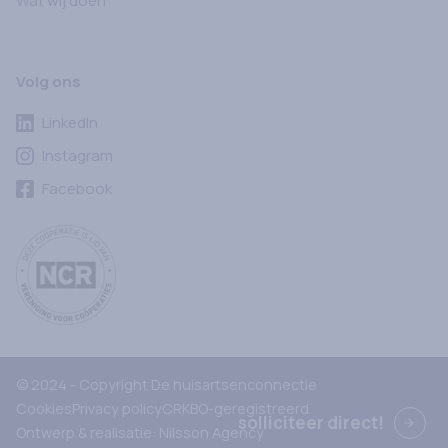
Wat wij doen
Volg ons
LinkedIn
Instagram
Facebook
Ga naar cooperatie.nl
© 2024 - Copyright
De huisartsenconnectie
Cookies
Privacy policy
CRKBO-geregistreerd
solliciteer direct!
Ontwerp & realisatie:
Nilsson Agency