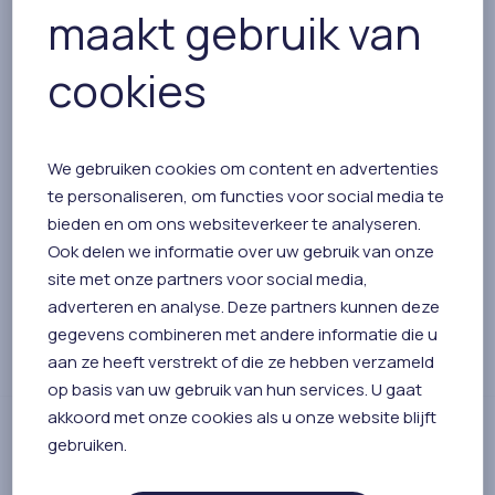
maakt gebruik van
cookies
Nog vragen of solliciteren?
Ben je enthousiast geworden na het lezen van
deze vacature? Stuur dan je motivatiebrief en CV
We gebruiken cookies om content en advertenties
te personaliseren, om functies voor social media te
naar
bieden en om ons websiteverkeer te analyseren.
assistente@huisartspraktijkpaauwenburgweg.nl
.
Ook delen we informatie over uw gebruik van onze
Voor meer informatie over de functie kun je
site met onze partners voor social media,
contact opnemen met de praktijk via 0118-479791.
adverteren en analyse. Deze partners kunnen deze
We kijken uit naar je sollicitatie!
gegevens combineren met andere informatie die u
aan ze heeft verstrekt of die ze hebben verzameld
op basis van uw gebruik van hun services. U gaat
akkoord met onze cookies als u onze website blijft
gebruiken.