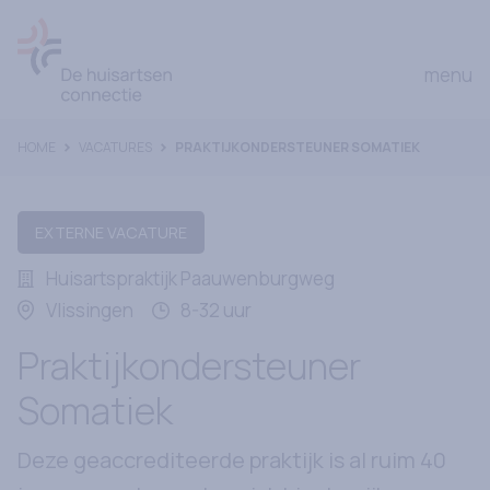
Ga naar Home
open
menu
HOME
VACATURES
PRAKTIJKONDERSTEUNER SOMATIEK
EXTERNE VACATURE
Huisartspraktijk Paauwenburgweg
Vlissingen
8-32 uur
Praktijkondersteuner
Somatiek
Deze geaccrediteerde praktijk is al ruim 40