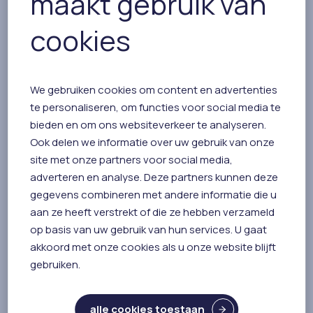
maakt gebruik van
cookies
Ga naar Home
De huisartsenconnectie
Van der Biltplein
1
We gebruiken cookies om content en advertenties
4451 AE
Heinkenszand
te personaliseren, om functies voor social media te
info@dehuisartsenconnectie.nl
bieden en om ons websiteverkeer te analyseren.
0113 344 057
Ook delen we informatie over uw gebruik van onze
site met onze partners voor social media,
adverteren en analyse. Deze partners kunnen deze
Navigatie
gegevens combineren met andere informatie die u
Homepage
Vacatures
aan ze heeft verstrekt of die ze hebben verzameld
op basis van uw gebruik van hun services. U gaat
Organisatie
Voor patiënten
akkoord met onze cookies als u onze website blijft
Uitgelicht
Contact
gebruiken.
Wat wij doen
alle cookies toestaan