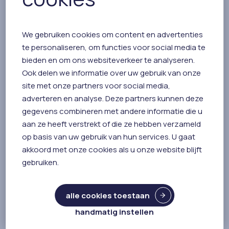
We gebruiken cookies om content en advertenties
te personaliseren, om functies voor social media te
bieden en om ons websiteverkeer te analyseren.
Ook delen we informatie over uw gebruik van onze
site met onze partners voor social media,
adverteren en analyse. Deze partners kunnen deze
Zorgverzekeraars helpen mee aan
gegevens combineren met andere informatie die u
nieuwe huisartsenpraktijken
aan ze heeft verstrekt of die ze hebben verzameld
op basis van uw gebruik van hun services. U gaat
Hoe zorgen we dat iedere inwoner van
akkoord met onze cookies als u onze website blijft
Zeeland toegang houdt tot een huisarts? NOS
gebruiken.
bracht onlangs landelijk het nieuws dat
zorgverzekeraars willen helpen bij het
alle cookies toestaan
opzetten van nieuwe huisartsenpraktijken.
handmatig instellen