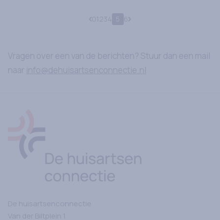
Paginering
Vorige pagina
Naar pagina
0
Naar pagina
1
Naar pagina
2
Naar pagina
3
Naar pagina
4
Naar pagina
5
Naar pagina
6
Volgende pagina
Vragen over een van de berichten? Stuur dan een mail
naar
info@dehuisartsenconnectie.nl
Ga naar Home
De huisartsenconnectie
Van der Biltplein
1