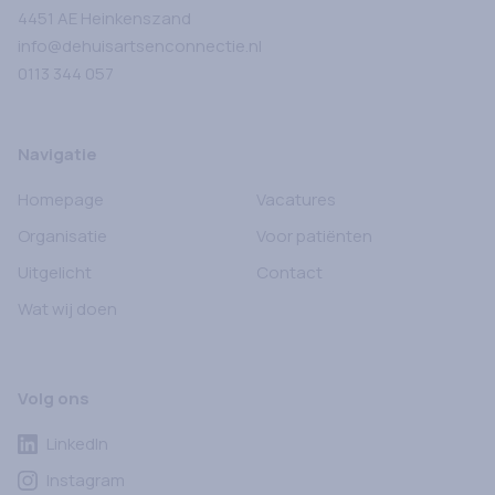
4451 AE
Heinkenszand
info@dehuisartsenconnectie.nl
0113 344 057
Navigatie
Homepage
Vacatures
Organisatie
Voor patiënten
Uitgelicht
Contact
Wat wij doen
Volg ons
LinkedIn
Instagram