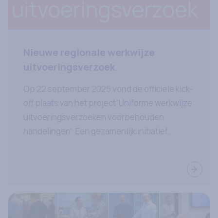
Nieuwe regionale werkwijze
uitvoeringsverzoek
Op 22 september 2025 vond de officiële kick-
off plaats van het project 'Uniforme werkwijze
uitvoeringsverzoeken voorbehouden
handelingen'. Een gezamenlijk initiatief
van Adrz, De huisartsenconnectie
en Kerngezond Zeeland, met brede steun
Lees ve
vanuit Zeeuwse zorg- en welzijnspartijen.