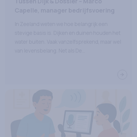
Tussen Dijk & Dossier – Marco
Capelle, manager bedrijfsvoering
In Zeeland weten we hoe belangrijk een
stevige basis is. Dijken en duinen houden het
water buiten. Vaak vanzelfsprekend, maar wel
van levensbelang. Net als De
huisartsenconnectie: cruciaal voor een goed
werkende huisartsenzorg, maar niet op de
Lees ve
voorgrond. In deze reeks gaan we langs de
mensen achter de schermen.